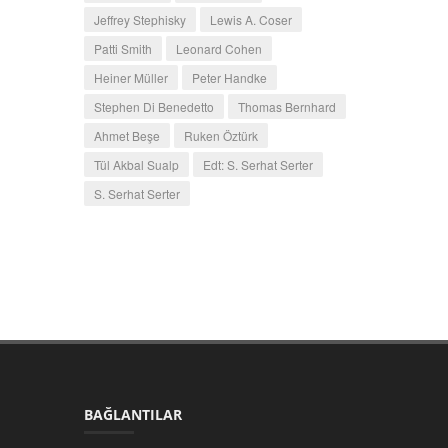
Jeffrey Stephisky
Lewis A. Coser
Patti Smith
Leonard Cohen
Heiner Müller
Peter Handke
Stephen Di Benedetto
Thomas Bernhard
Ahmet Beşe
Ruken Öztürk
Tül Akbal Sualp
Edt: S. Serhat Serter
S. Serhat Serter
BAĞLANTILAR