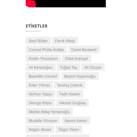
ETİKETLER
Seçil Büker
Faruk Ataay
Conrad Phillip Kottak
David Bordwell
Kristin Thompson
Dilek İmançer
Ali Karadoğan
Tuğba Taş
Ali Özuyar
Bedrettin Cömert
Beybin Kejanlıoğlu
Ertan Yılmaz
Sevilay Çelenk
Gürhan Topçu
Fatih Keskin
George Ritzer
Hikmet Uluğbay
Melike Aktaş Yamanoğlu
Mustafa Yılmazer
Necmi Karkın
Nilgün Abisel
Özgür Yaren