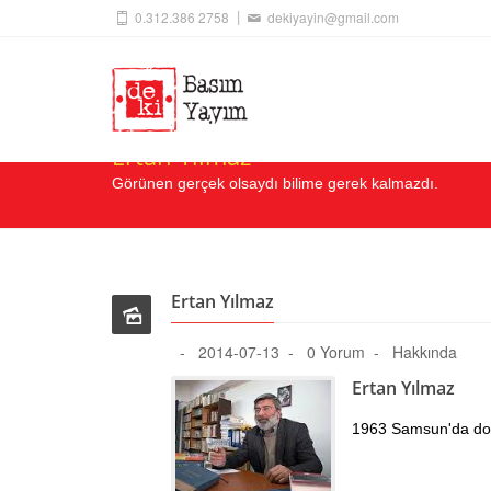
0.312.386 2758
dekiyayin@gmail.com
Ertan Yılmaz
Görünen gerçek olsaydı bilime gerek kalmazdı.
Ertan Yılmaz
2014-07-13
0 Yorum
Hakkında
Ertan Yılmaz
1963 Samsun'da d