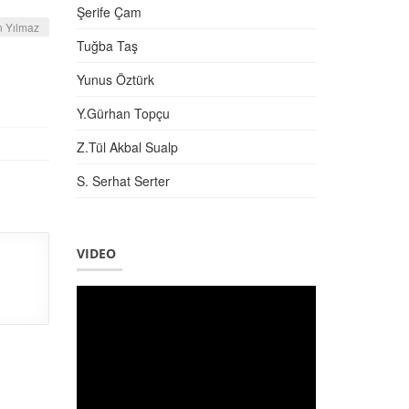
Şerife Çam
n Yılmaz
Tuğba Taş
Yunus Öztürk
Y.Gürhan Topçu
Z.Tül Akbal Sualp
S. Serhat Serter
VIDEO