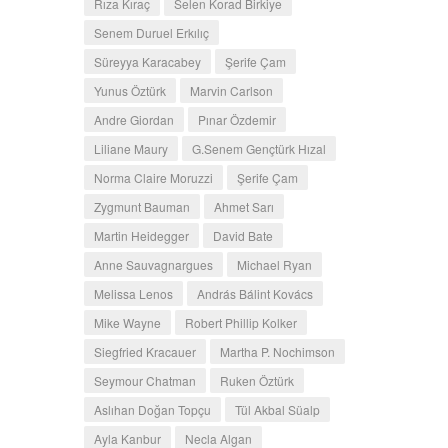
Rıza Kıraç
Selen Korad Birkiye
Senem Duruel Erkılıç
Süreyya Karacabey
Şerife Çam
Yunus Öztürk
Marvin Carlson
Andre Giordan
Pınar Özdemir
Liliane Maury
G.Senem Gençtürk Hızal
Norma Claire Moruzzi
Şerife Çam
Zygmunt Bauman
Ahmet Sarı
Martin Heidegger
David Bate
Anne Sauvagnargues
Michael Ryan
Melissa Lenos
András Bálint Kovács
Mike Wayne
Robert Phillip Kolker
Siegfried Kracauer
Martha P. Nochimson
Seymour Chatman
Ruken Öztürk
Aslıhan Doğan Topçu
Tül Akbal Süalp
Ayla Kanbur
Necla Algan