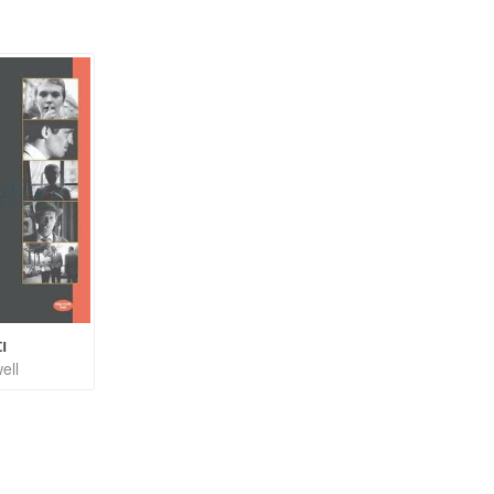
ı
ell