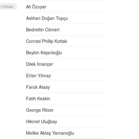
Ali Özuyar
n Yılmaz
Aslıhan Doğan Topçu
Bedrettin Cömert
Conrad Phillip Kottak
Beybin Kejanlıoğlu
Dilek İmançer
Ertan Yılmaz
Faruk Ataay
Fatih Keskin
George Ritzer
Hikmet Uluğbay
Melike Aktaş Yamanoğlu