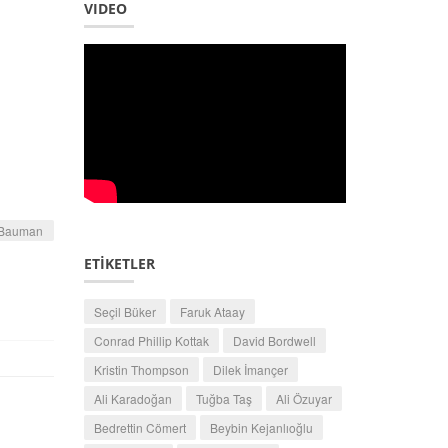
VIDEO
 Bauman
ETİKETLER
Seçil Büker
Faruk Ataay
Conrad Phillip Kottak
David Bordwell
Kristin Thompson
Dilek İmançer
Ali Karadoğan
Tuğba Taş
Ali Özuyar
Bedrettin Cömert
Beybin Kejanlıoğlu