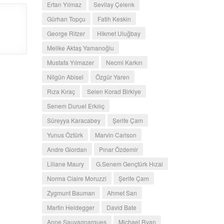
Ertan Yılmaz
Sevilay Çelenk
Gürhan Topçu
Fatih Keskin
George Ritzer
Hikmet Uluğbay
Melike Aktaş Yamanoğlu
Mustafa Yılmazer
Necmi Karkın
Nilgün Abisel
Özgür Yaren
Rıza Kıraç
Selen Korad Birkiye
Senem Duruel Erkılıç
Süreyya Karacabey
Şerife Çam
Yunus Öztürk
Marvin Carlson
Andre Giordan
Pınar Özdemir
Liliane Maury
G.Senem Gençtürk Hızal
Norma Claire Moruzzi
Şerife Çam
Zygmunt Bauman
Ahmet Sarı
Martin Heidegger
David Bate
Anne Sauvagnargues
Michael Ryan