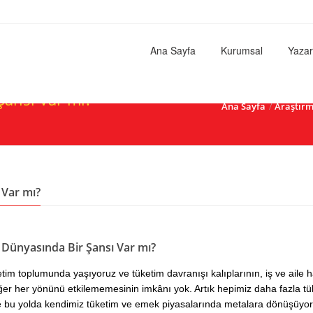
Ana Sayfa
Kurumsal
Yazar
Şansı Var mı?
Ana Sayfa
Araştırm
 Var mı?
r Dünyasında Bir Şansı Var mı?
ketim toplumunda yaşıyoruz ve tüketim davranışı kalıplarının, iş ve aile 
iğer her yönünü etkilememesinin imkânı yok. Artık hepimiz daha fazla t
ve bu yolda kendimiz tüketim ve emek piyasalarında metalara dönüşüyor