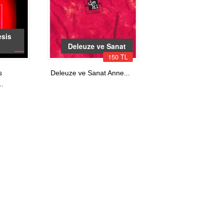
esis
Deleuze ve Sanat
150 TL
s
Deleuze ve Sanat Anne...
..