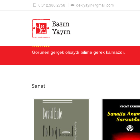
0.312.386 2758
dekiyayin@gmail.com
Sanat
Görünen gerçek olsaydı bilime gerek kalmazdı.
Sanat