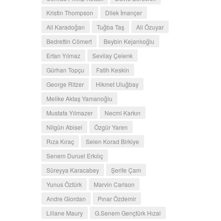
Kristin Thompson
Dilek İmançer
Ali Karadoğan
Tuğba Taş
Ali Özuyar
Bedrettin Cömert
Beybin Kejanlıoğlu
Ertan Yılmaz
Sevilay Çelenk
Gürhan Topçu
Fatih Keskin
George Ritzer
Hikmet Uluğbay
Melike Aktaş Yamanoğlu
Mustafa Yılmazer
Necmi Karkın
Nilgün Abisel
Özgür Yaren
Rıza Kıraç
Selen Korad Birkiye
Senem Duruel Erkılıç
Süreyya Karacabey
Şerife Çam
Yunus Öztürk
Marvin Carlson
Andre Giordan
Pınar Özdemir
Liliane Maury
G.Senem Gençtürk Hızal