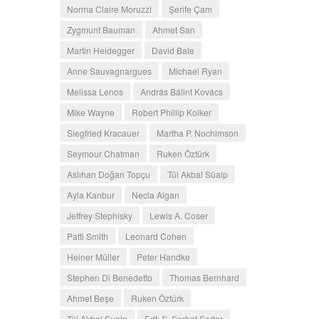
Norma Claire Moruzzi
Şerife Çam
Zygmunt Bauman
Ahmet Sarı
Martin Heidegger
David Bate
Anne Sauvagnargues
Michael Ryan
Melissa Lenos
András Bálint Kovács
Mike Wayne
Robert Phillip Kolker
Siegfried Kracauer
Martha P. Nochimson
Seymour Chatman
Ruken Öztürk
Aslıhan Doğan Topçu
Tül Akbal Süalp
Ayla Kanbur
Necla Algan
Jeffrey Stephisky
Lewis A. Coser
Patti Smith
Leonard Cohen
Heiner Müller
Peter Handke
Stephen Di Benedetto
Thomas Bernhard
Ahmet Beşe
Ruken Öztürk
Tül Akbal Sualp
Edt: S. Serhat Serter