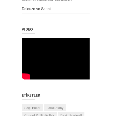
Deleuze ve Sanat
VIDEO
ETİKETLER
Seçil Büker
Faruk Ataay
Conrad Phillip Kottak
David Bordwell