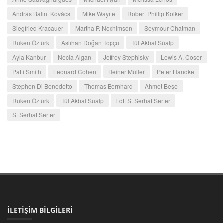
András Bálint Kovács
Mike Wayne
Robert Phillip Kolker
Siegfried Kracauer
Martha P. Nochimson
Seymour Chatman
Ruken Öztürk
Aslıhan Doğan Topçu
Tül Akbal Süalp
Ayla Kanbur
Necla Algan
Jeffrey Stephisky
Lewis A. Coser
Patti Smith
Leonard Cohen
Heiner Müller
Peter Handke
Stephen Di Benedetto
Thomas Bernhard
Ahmet Beşe
Ruken Öztürk
Tül Akbal Sualp
Edt: S. Serhat Serter
S. Serhat Serter
İLETİŞİM BİLGİLERİ