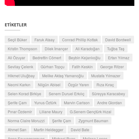
ETİKETLER
Seçil Büker
Faruk Ataay
Conrad Phillip Kottak
David Bordwell
Kristin Thompson
Dilek İmançer
Ali Karadoğan
Tuğba Taş
Ali Özuyar
Bedrettin Cömert
Beybin Kejanlıoğlu
Ertan Yılmaz
Sevilay Çelenk
Gürhan Topçu
Fatih Keskin
George Ritzer
Hikmet Uluğbay
Melike Aktaş Yamanoğlu
Mustafa Yılmazer
Necmi Karkın
Nilgün Abisel
Özgür Yaren
Rıza Kıraç
Selen Korad Birkiye
Senem Duruel Erkılıç
Süreyya Karacabey
Şerife Çam
Yunus Öztürk
Marvin Carlson
Andre Giordan
Pınar Özdemir
Liliane Maury
G.Senem Gençtürk Hızal
Norma Claire Moruzzi
Şerife Çam
Zygmunt Bauman
Ahmet Sarı
Martin Heidegger
David Bate
Anne Sauvagnargues
Michael Ryan
Melissa Lenos