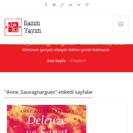
"Anne_Sauvagnargues" etiketli sayfalar
Görünen gerçek olsaydı bilime gerek kalmazdı.
Ana Sayfa
Etiketler>
"Anne_Sauvagnargues" etiketli sayfalar