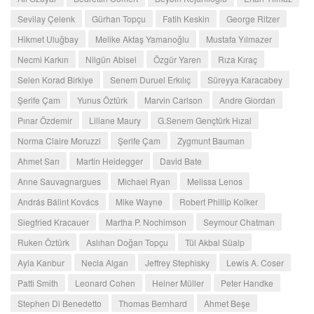
Sevilay Çelenk
Gürhan Topçu
Fatih Keskin
George Ritzer
Hikmet Uluğbay
Melike Aktaş Yamanoğlu
Mustafa Yılmazer
Necmi Karkın
Nilgün Abisel
Özgür Yaren
Rıza Kıraç
Selen Korad Birkiye
Senem Duruel Erkılıç
Süreyya Karacabey
Şerife Çam
Yunus Öztürk
Marvin Carlson
Andre Giordan
Pınar Özdemir
Liliane Maury
G.Senem Gençtürk Hızal
Norma Claire Moruzzi
Şerife Çam
Zygmunt Bauman
Ahmet Sarı
Martin Heidegger
David Bate
Anne Sauvagnargues
Michael Ryan
Melissa Lenos
András Bálint Kovács
Mike Wayne
Robert Phillip Kolker
Siegfried Kracauer
Martha P. Nochimson
Seymour Chatman
Ruken Öztürk
Aslıhan Doğan Topçu
Tül Akbal Süalp
Ayla Kanbur
Necla Algan
Jeffrey Stephisky
Lewis A. Coser
Patti Smith
Leonard Cohen
Heiner Müller
Peter Handke
Stephen Di Benedetto
Thomas Bernhard
Ahmet Beşe