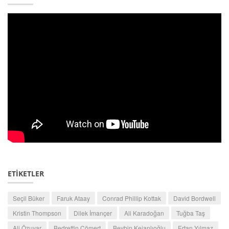
ETİKETLER
Seçil Büker
Faruk Ataay
Conrad Phillip Kottak
David Bordwell
Kristin Thompson
Dilek İmançer
Ali Karadoğan
Tuğba Taş
Ali Özuyar
Bedrettin Cömert
Beybin Kejanlıoğlu
Ertan Yılmaz