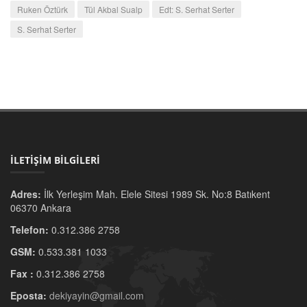
Ruken Öztürk
Tül Akbal Sualp
Edt: S. Serhat Serter
S. Serhat Serter
İLETİŞİM BİLGİLERİ
Adres:
İlk Yerleşim Mah. Elele Sitesi 1989 Sk. No:8 Batıkent
06370 Ankara
Telefon:
0.312.386 2758
GSM:
0.533.381 1033
Fax :
0.312.386 2758
Eposta:
dekiyayin@gmail.com