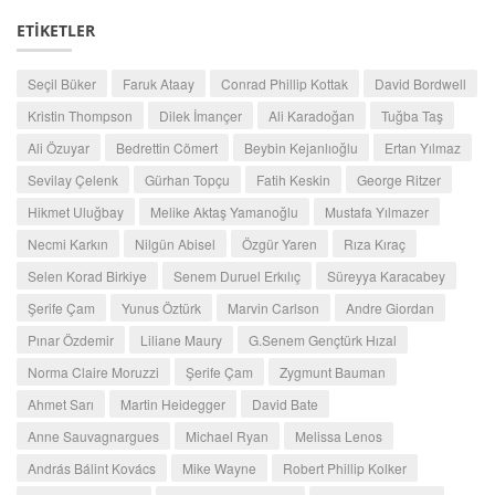
ETİKETLER
Seçil Büker
Faruk Ataay
Conrad Phillip Kottak
David Bordwell
Kristin Thompson
Dilek İmançer
Ali Karadoğan
Tuğba Taş
Ali Özuyar
Bedrettin Cömert
Beybin Kejanlıoğlu
Ertan Yılmaz
Sevilay Çelenk
Gürhan Topçu
Fatih Keskin
George Ritzer
Hikmet Uluğbay
Melike Aktaş Yamanoğlu
Mustafa Yılmazer
Necmi Karkın
Nilgün Abisel
Özgür Yaren
Rıza Kıraç
Selen Korad Birkiye
Senem Duruel Erkılıç
Süreyya Karacabey
Şerife Çam
Yunus Öztürk
Marvin Carlson
Andre Giordan
Pınar Özdemir
Liliane Maury
G.Senem Gençtürk Hızal
Norma Claire Moruzzi
Şerife Çam
Zygmunt Bauman
Ahmet Sarı
Martin Heidegger
David Bate
Anne Sauvagnargues
Michael Ryan
Melissa Lenos
András Bálint Kovács
Mike Wayne
Robert Phillip Kolker