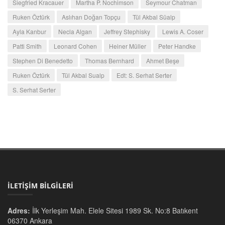
Siegfried Kracauer
Martha P. Nochimson
Seymour Chatman
Ruken Öztürk
Aslıhan Doğan Topçu
Tül Akbal Süalp
Ayla Kanbur
Necla Algan
Jeffrey Stephisky
Lewis A. Coser
Patti Smith
Leonard Cohen
Heiner Müller
Peter Handke
Stephen Di Benedetto
Thomas Bernhard
Ahmet Beşe
Ruken Öztürk
Tül Akbal Sualp
Edt: S. Serhat Serter
S. Serhat Serter
İLETİŞİM BİLGİLERİ
Adres:
İlk Yerleşim Mah. Elele Sitesi 1989 Sk. No:8 Batıkent
06370 Ankara